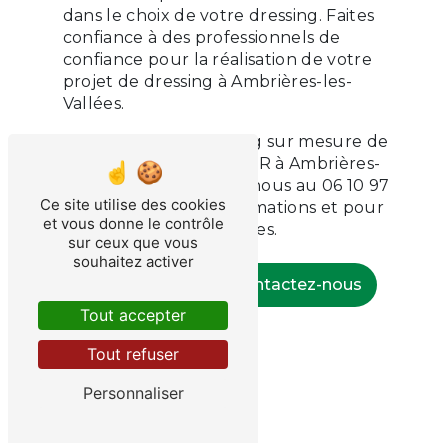
dans le choix de votre dressing. Faites
confiance à des professionnels de
confiance pour la réalisation de votre
projet de dressing à Ambrières-les-
Vallées.
Optez pour un dressing sur mesure de
qualité avec SAS BAHIER à Ambrières-
les-Vallées. Contactez-nous au 06 10 97
Ce site utilise des cookies
34 47 pour plus d'informations et pour
et vous donne le contrôle
bénéficier de nos services.
sur ceux que vous
souhaitez activer
En savoir plus
Contactez-nous
Tout accepter
Tout refuser
Personnaliser