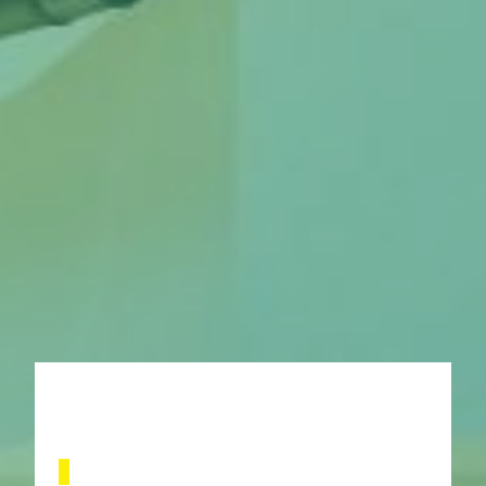
DRESSING À AMBRIÈRES-LES-
VALLÉES
SAS BAHIER