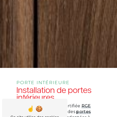
PORTE INTÉRIEURE
Installation de portes
intérieures
L’entreprise
BAHIER
, certifiée
RGE
Qualibat
, vous propose des
portes